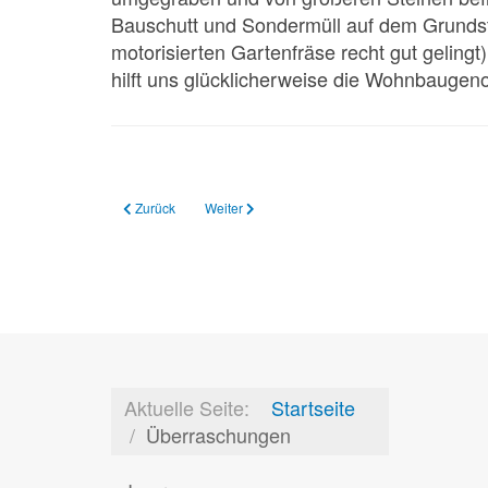
Bauschutt und Sondermüll auf dem Grundstü
motorisierten Gartenfräse recht gut geling
hilft uns glücklicherweise die Wohnbaugeno
Vorheriger Beitrag: Jubiläum
Nächster Beitrag: Neuer Kalender
Zurück
Weiter
Aktuelle Seite:
Startseite
Überraschungen